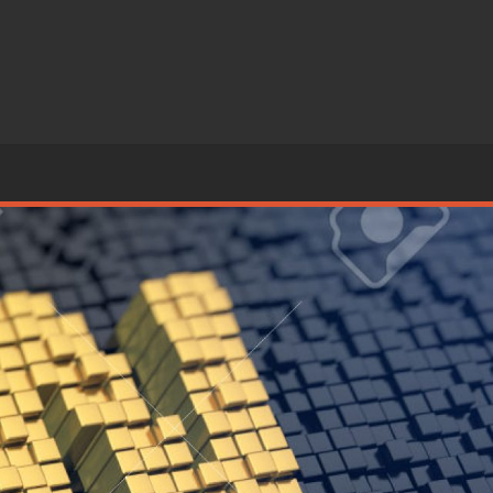
Ski
t
conten