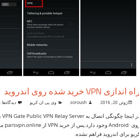
ه اندازی VPN خرید شده روی اندروید
ب
ژوئن 20, 2016
soroush
وی پی ان کریو
دیدگاه‌ها
ب
ر
ا
N
روی d
خ
ریو برای اندروید فراهم نشده.