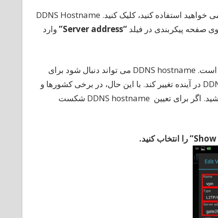
صفحه VPN Servers Listرا باز کنید، روی VPN Relay Server که می خواهید استفاده کنید، کلیک کنید. DDNS Hostname
“Server address”
وارد
به طور کلی، DDNS Hostname برای مشخص کردن پیشنهاد شده است. DDNS hostname می تواند دنبال شود برای
اینکه استفاده شود حتی اگر مکاتبه های آدرس IP از DDNS hostname در آینده تغییر کند. با این حال، در برخی کشورها و
نواحی، ممکن است شما قادر به استفاده از DDNS hostname نباشید. اگر برای تعیین DDNS hostname شکست
را
انتخاب
کنید
.