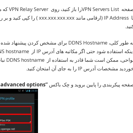
مانند xxx.xxx.xxx.xxx ) را کپی کنید و بر روی صفحه پیکربندی در فیلد
نید.
ردید مشخصات آدرس IP را به جای آن امتحان کنید.
فحه پیکربندی را پایین بروید و چک باکس
“Show advanced options”