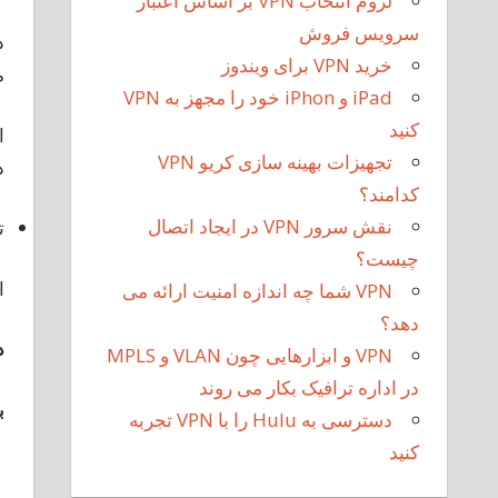
لزوم انتخاب VPN بر اساس اعتبار
سرویس فروش
خرید VPN برای ویندوز
م
iPad و iPhon خود را مجهز به VPN
کنید
تجهیزات بهینه سازی کریو VPN
د
کدامند؟
نقش سرور VPN در ایجاد اتصال
ت
چیست؟
ا
VPN شما چه اندازه امنیت ارائه می
دهد؟
د
VPN و ابزارهایی چون VLAN و MPLS
در اداره ترافیک بکار می روند
ب
دسترسی به Hulu را با VPN تجربه
کنید