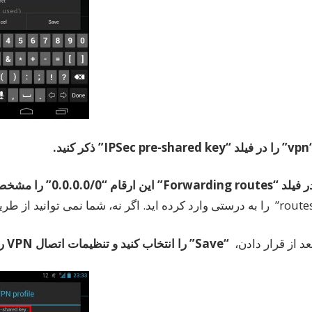
“v
را
در
فیلد
“IPSec pre-shared key”
ذکر
کنید
.
ر
فیلد
“Forwarding routes”
این
ارقام
“0.0.0.0/0”
را
مشخص
را به درستی وارد کرده اید. اگر نه، شما نمی توانید از طریق VPN ارتباط برقرار کنید.
عد از قرار دادن،
“Save”
را
انتخاب
کنید
و
تنظیمات
اتصال
VPN
ر