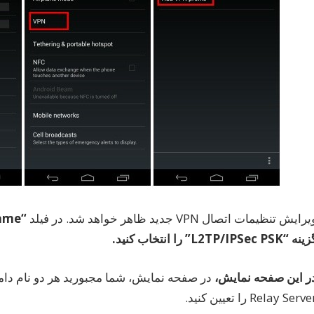
رایش تنظیمات اتصال VPN جدید ظاهر خواهد شد. در فیلد
“Name”
زینه
“L2TP/IPSec PSK”
را
انتخاب
کنید
.
ر
این
صفحه
نمایش،
Relay Serv را تعیین کنید.