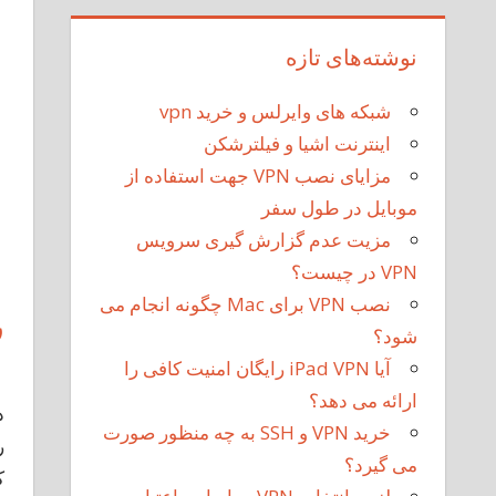
نوشته‌های تازه
شبکه های وایرلس و خرید vpn
اینترنت اشیا و فیلترشکن
مزایای نصب VPN جهت استفاده از
موبایل در طول سفر
مزیت عدم گزارش گیری سرویس
VPN در چیست؟
نصب VPN برای Mac چگونه انجام می
را
شود؟
آیا iPad VPN رایگان امنیت کافی را
ارائه می دهد؟
خرید VPN و SSH به چه منظور صورت
می گیرد؟
ک