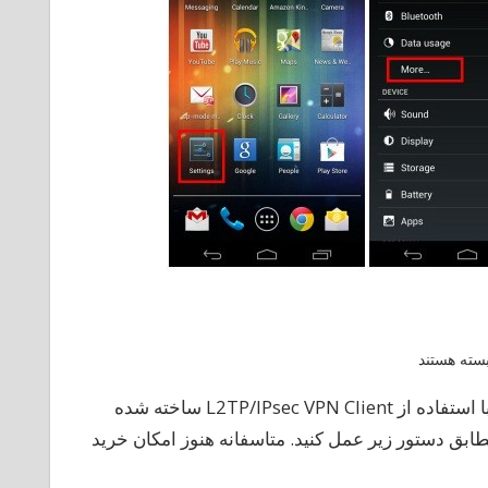
رای
سته هستند
اه
در اینجا چگونگی اتصال به VPN Gate Public VPN Relay Server با استفاده از L2TP/IPsec VPN Client ساخته شده
ندازی
VP
Androi وجود دارد.پس از خرید VPN از parsvpn.online مطابق دستور زیر عمل کنید. متاسفانه هنوز امکان خرید
رید