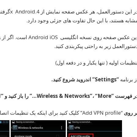
ش
ر
ا
شابه هستند، با این حال تفاوت های جزئی وجود دارد.
این عکس صفحه روی نسخه 
ستورالعمل زیر به راحتی پیکربندی کنید.
نظیمات اولیه ( تنها یکبار و در دفعه اول)
ز برنامه
“Settings”
اندروید
شروع
کنید
.
ر
فهرست
“Wireless & Networks”
“More…”
،
را
باز
کنید
و
“VPN”
ر
روی
“Add VPN profile” کلیک کنید برای اینکه یک تنظیمات اتصال VPN جدید ایجاد کنید.