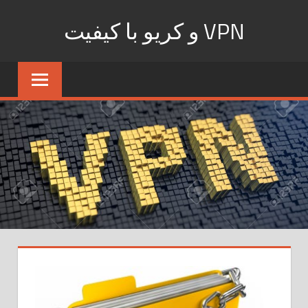
Ski
VPN و کریو با کیفیت
t
conten