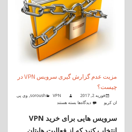
مزیت عدم گزارش گیری سرویس VPN در
چیست؟
فوریه 2, 2017
VPN
soroush
,
وی پی
برای
ان کریو
دیدگاه‌ها
بسته هستند
مزیت
سرویس هایی برای خرید VPN
عدم
گزارش
انتخاب کنید که از فعالیت هایتان
گیری