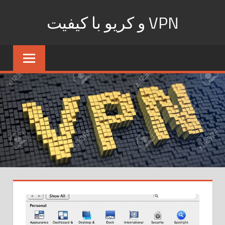
Ski
VPN و کریو با کیفیت
t
conten