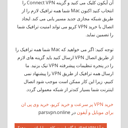
آن آیکون کلیک می کنید و گزینه Connect VPN را
انتخاب کنید اکنون Mac شما همه ترافیک لازم را از
طریق شبکه مجازی جدید مسیر یابی می کند. ایجاد
اتصال با خرید VPN کریو می تواند امنیت ترافیک شما
را تضمین نماید.
توجه کنید: اگر می خواهید که Mac شما همه ترافیک را
از طربق اتصال VPN ارسال کنید باید گزینه های لازم
را در پنجره تنظیمات پیشرفته VPN تیک بزنید. ما
ارسال همه ترافیک از طریق VPN را پیشنهاد نمی
کنیم، زیرا این کار ممکن است موجب شود اتصال
اینترنت شما بسیار کندتر از شبکه معمولی گردد.
خرید VPN پر سرعت و خرید کریو، خرید وی پی ان
برای موبایل و آیفون
در parsvpn.online
« آیا iPad VPN رایگان امنیت کافی را ارائه می دهد؟