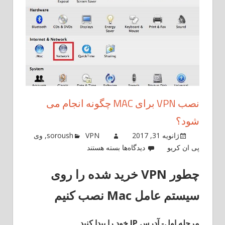
نصب VPN برای MAC چگونه انجام می
شود؟
ژانویه 31, 2017
VPN
soroush
,
وی
برای
پی ان کریو
دیدگاه‌ها
بسته هستند
نصب
چطور VPN خرید شده را روی
VPN
برای
سیستم عامل Mac نصب کنیم
Mac
چگونه
انجام
مرحله اول- آدرس
IP
خود را پیدا کنید